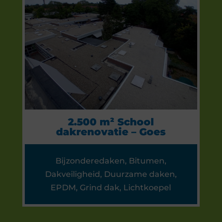
2.500 m² School
dakrenovatie – Goes
Bijzonderedaken
,
Bitumen
,
Dakveiligheid
,
Duurzame daken
,
EPDM
,
Grind dak
,
Lichtkoepel