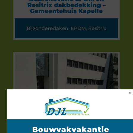
Resitrix dakbedekking –
Gemeentehuis Kapelle
Bijzonderedaken
,
EPDM
,
Resitrix