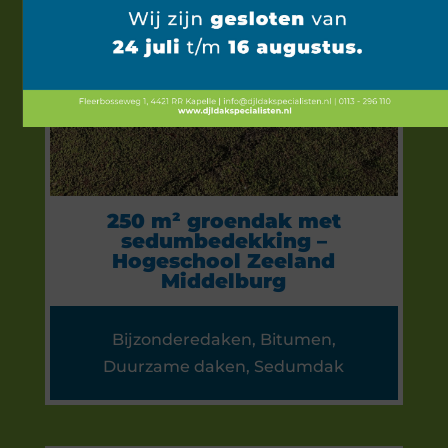
250 m² groendak met
sedumbedekking –
Hogeschool Zeeland
Middelburg
Bijzonderedaken
,
Bitumen
,
Duurzame daken
,
Sedumdak