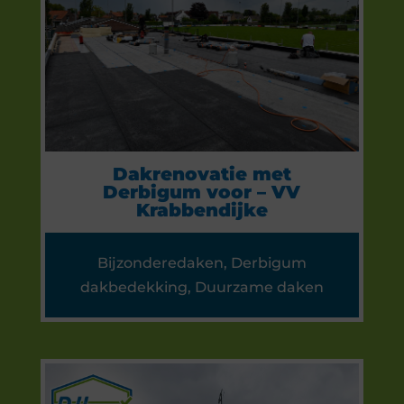
Dakrenovatie met
Derbigum voor – VV
Krabbendijke
Bijzonderedaken
,
Derbigum
dakbedekking
,
Duurzame daken