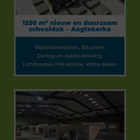
1250 m² nieuw en duurzaam
schooldak – Aagtekerke
Bijzonderedaken
,
Bitumen
,
Derbigum dakbedekking
,
Lichtkoepel
,
PIR isolatie
,
Witte daken