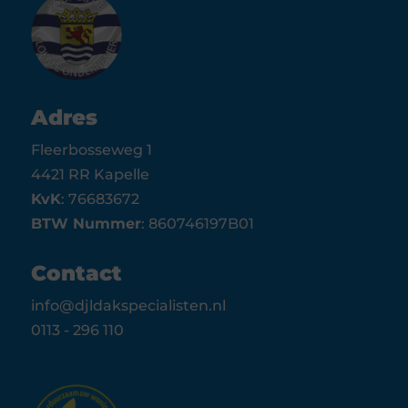
Adres
Fleerbosseweg 1
4421 RR Kapelle
KvK
: 76683672
BTW Nummer
: 860746197B01
Contact
info@djldakspecialisten.nl
0113 - 296 110