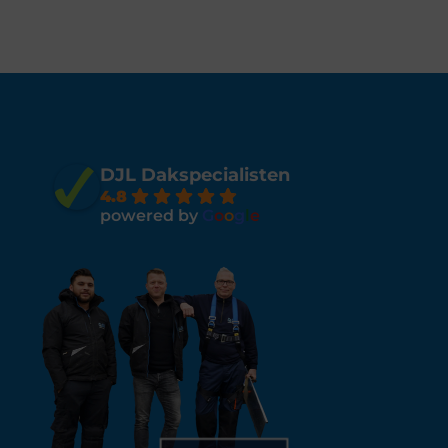
DJL Dakspecialisten
4.8
powered by
G
o
o
g
l
e