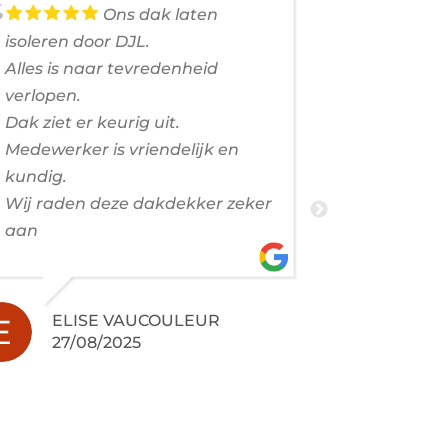
Ons dak laten
isoleren door DJL.
voorjaar e
Alles is naar tevredenheid
dakrenovat
verlopen.
Het contac
Dak ziet er keurig uit.
vertrouwen
Medewerker is vriendelijk en
aan goed 
kundig.
Profession
Wij raden deze dakdekker zeker
vriendelij
aan
en schoon 
geworden!
ELISE VAUCOULEUR
27/08/2025
JER
24/0