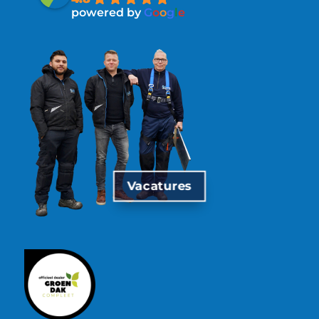
powered by
G
o
o
g
l
e
Vacatures