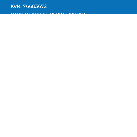
KvK
: 76683672
BTW Nummer
: 860746197B01
Contact
info@djldakspecialisten.nl
0113 - 296 110
Openingstijden
Maandag
07:30 – 17:00
Dinsdag
07:30 – 17:00