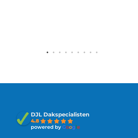
DJL Dakspecialisten
4.8
powered by
G
o
o
g
l
e