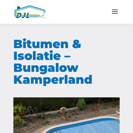
Bitumen &
Isolatie –
Bungalow
Kamperland