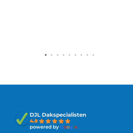
DJL Dakspecialisten
4.8
powered by
G
o
o
g
l
e