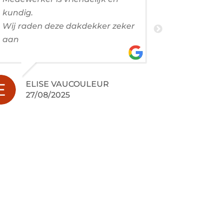
kundig.
Profession
Wij raden deze dakdekker zeker
vriendelij
aan
en schoon 
geworden!
ELISE VAUCOULEUR
27/08/2025
JER
24/0