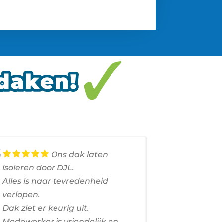
Ons dak laten
isoleren door DJL.
voorjaar e
Alles is naar tevredenheid
dakrenovat
verlopen.
Het contac
Dak ziet er keurig uit.
vertrouwen
Medewerker is vriendelijk en
aan goed 