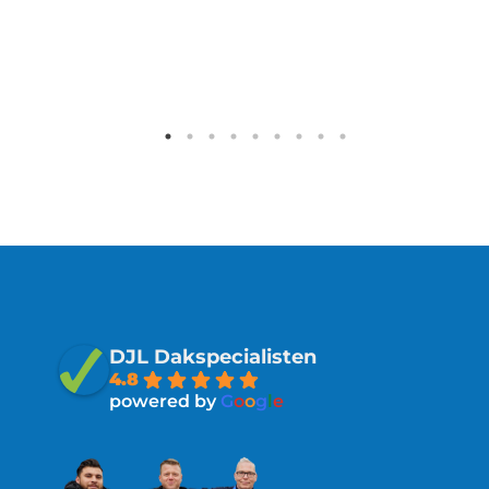
DJL Dakspecialisten
4.8
powered by
G
o
o
g
l
e