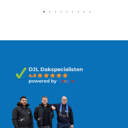
DJL Dakspecialisten
4.8
powered by
G
o
o
g
l
e