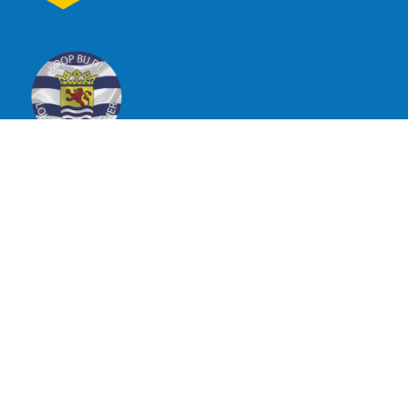
Adres
Fleerbosseweg 1
4421 RR Kapelle
KvK
: 76683672
BTW Nummer
: 860746197B01
Contact
info@djldakspecialisten.nl
0113 - 296 110