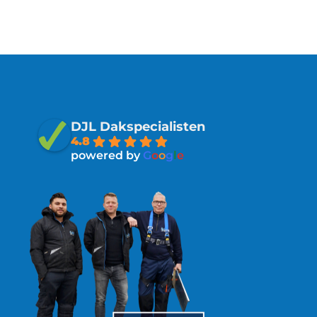
DJL Dakspecialisten
4.8
powered by
G
o
o
g
l
e