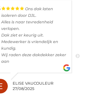
Ons dak laten
isoleren door DJL.
voorjaar e
Alles is naar tevredenheid
dakrenovat
verlopen.
Het contac
Dak ziet er keurig uit.
vertrouwen
Medewerker is vriendelijk en
aan goed 
kundig.
Profession
Wij raden deze dakdekker zeker
vriendelij
aan
en schoon 
geworden!
ELISE VAUCOULEUR
27/08/2025
JER
24/0