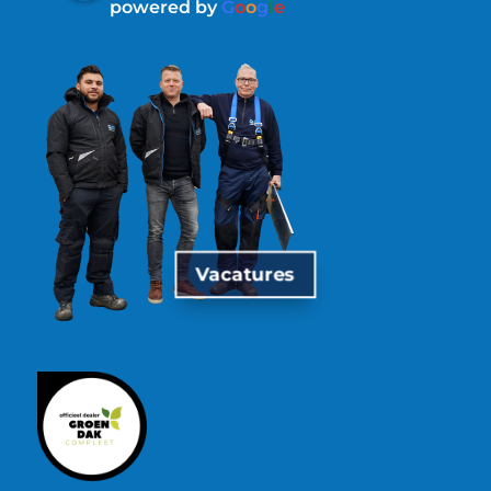
powered by
G
o
o
g
l
e
Vacatures