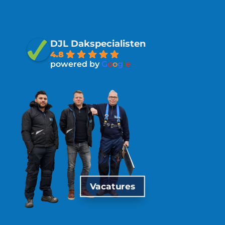
DJL Dakspecialisten
4.8
powered by
G
o
o
g
l
e
Vacatures