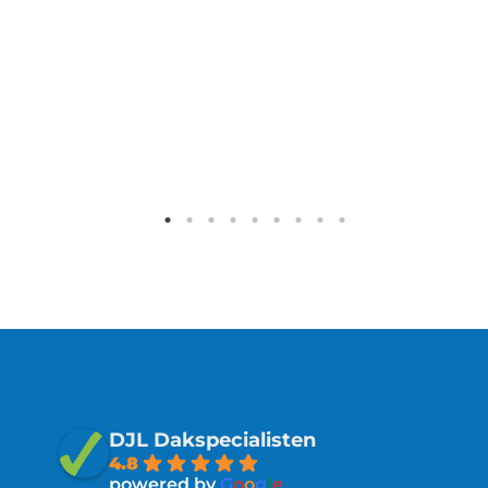
DJL Dakspecialisten
4.8
powered by
G
o
o
g
l
e