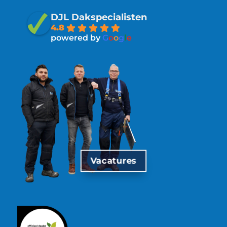
DJL Dakspecialisten
4.8
powered by
G
o
o
g
l
e
Vacatures