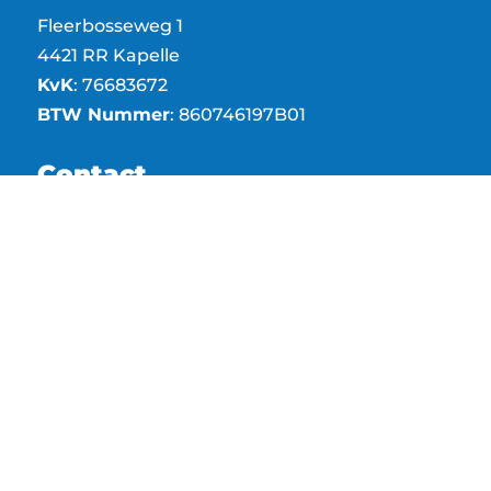
Fleerbosseweg 1
4421 RR Kapelle
KvK
: 76683672
BTW Nummer
: 860746197B01
Contact
info@djldakspecialisten.nl
0113 - 296 110
Openingstijden