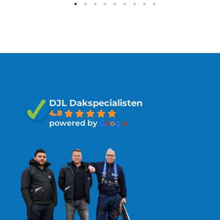
DJL Dakspecialisten
4.8
powered by
G
o
o
g
l
e