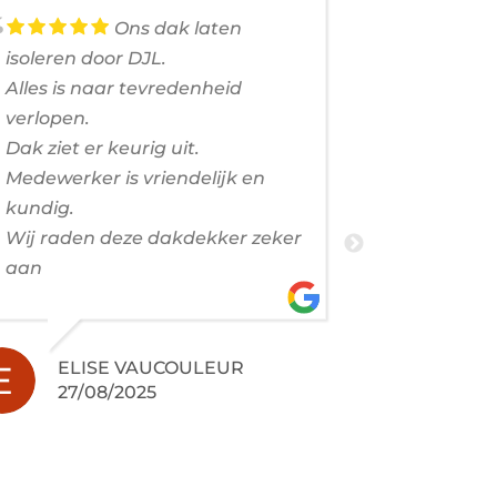
Ons dak laten
isoleren door DJL.
voorjaar e
Alles is naar tevredenheid
dakrenovat
verlopen.
Het contac
Dak ziet er keurig uit.
vertrouwen
Medewerker is vriendelijk en
aan goed 
kundig.
Profession
Wij raden deze dakdekker zeker
vriendelij
aan
en schoon 
geworden!
ELISE VAUCOULEUR
27/08/2025
JER
24/0